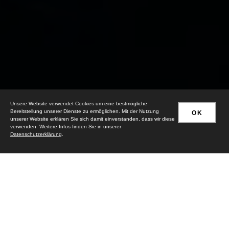
Unsere Website verwendet Cookies um eine bestmögliche
WAS KANN ICH FÜR SIE
Bereitstellung unserer Dienste zu ermöglichen. Mit der Nutzung
OK
TUN?
unserer Website erklären Sie sich damit einverstanden, dass wir diese
verwenden. Weitere Infos finden Sie in unserer
Datenschutzerklärung
.
TISCHLEREI NEICK IN
PINNOW