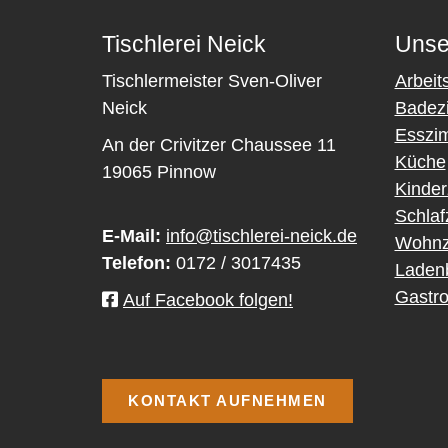
Tischlerei Neick
Unse
Tischlermeister Sven-Oliver
Arbeit
Neick
Badez
Esszi
An der Crivitzer Chaussee 11
Küche
19065 Pinnow
Kinde
Schla
E-Mail:
info@tischlerei-neick.de
Wohnz
Telefon:
0172 / 3017435
Laden
Gastro
Auf Facebook folgen!
KONTAKT AUFNEHMEN