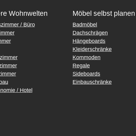
re Wohnwelten
Möbel selbst planen
szimmer / Büro
Badmöbel
immer
Dachschrägen
mmer
Hängeboards
Kleiderschränke
rzimmer
Kommoden
fzimmer
Regale
immer
Sideboards
bau
Einbauschränke
nomie / Hotel