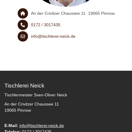
An der Crivitzer Chaussee 11· 19065 Pinnow
0172 / 3017435
info@tischlerei-neick.de
Tischlerei Neick
Tischlermeister Sven-Oliver Neick
An der Crivitzer Chaussee 11
19065 Pinnow
E-Mail:
info@tischlerei-neick.de
Telefon:
0172 / 3017435