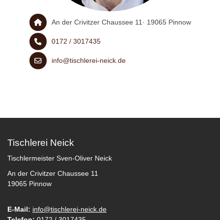
An der Crivitzer Chaussee 11· 19065 Pinnow
0172 / 3017435
info@tischlerei-neick.de
Tischlerei Neick
Tischlermeister Sven-Oliver Neick
An der Crivitzer Chaussee 11
19065 Pinnow
E-Mail:
info@tischlerei-neick.de
Telefon:
0172 / 3017435