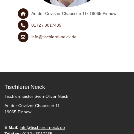
An der Crivitzer Chaussee 11· 19065 Pinnow
0172 / 3017435
info@tischlerei-neick.de
Tischlerei Neick
Tischlermeister Sven-Oliver Neick
An der Crivitzer Chaussee 11
19065 Pinnow
E-Mail:
info@tischlerei-neick.de
Telefon:
0172 / 3017435