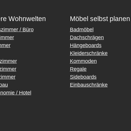
re Wohnwelten
Möbel selbst planen
szimmer / Büro
Badmöbel
immer
Dachschrägen
mmer
Hängeboards
Kleiderschränke
rzimmer
Kommoden
fzimmer
Regale
immer
Sideboards
bau
Einbauschränke
nomie / Hotel