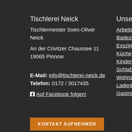
Tischlerei Neick
Unse
Tischlermeister Sven-Oliver
Arbeit
Neick
Badez
Esszi
An der Crivitzer Chaussee 11
Küche
19065 Pinnow
Kinde
Schla
E-Mail:
info@tischlerei-neick.de
Wohnz
Telefon:
0172 / 3017435
Laden
Gastro
Auf Facebook folgen!
KONTAKT AUFNEHMEN