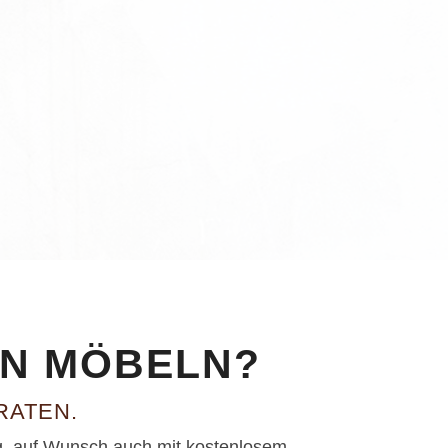
EN MÖBELN?
RATEN.
ung, auf Wunsch auch mit kostenlosem