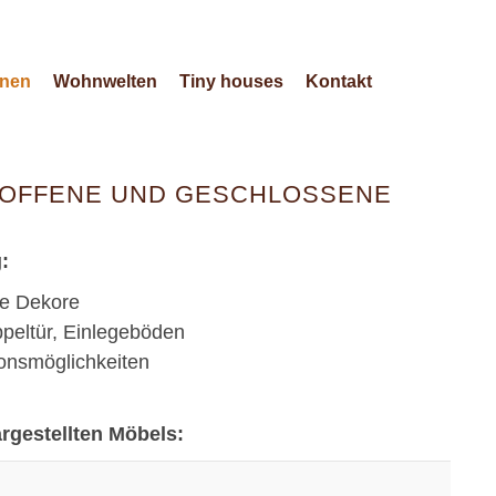
anen
Wohnwelten
Tiny houses
Kontakt
 OFFENE UND GESCHLOSSENE
:
te Dekore
peltür, Einlegeböden
ionsmöglichkeiten
gestellten Möbels: