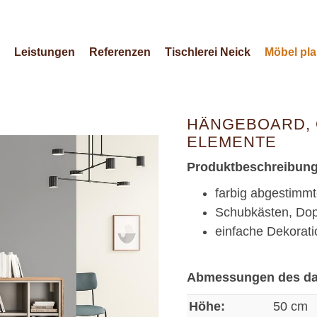
Leistungen
Referenzen
Tischlerei Neick
Möbel pl
HÄNGEBOARD,
ELEMENTE
Produktbeschreibung
farbig abgestimm
Schubkästen, Dop
einfache Dekorat
Abmessungen des dar
Höhe:
50 cm