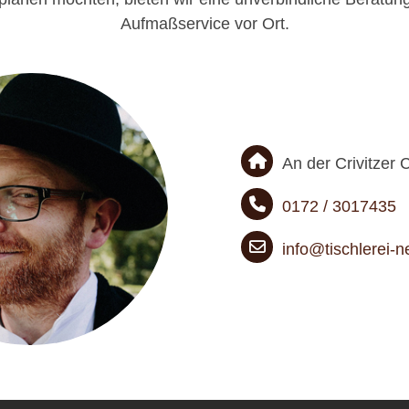
Aufmaßservice vor Ort.
An der Crivitzer
0172 / 3017435
info@tischlerei-n