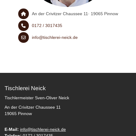
An der Crivitzer Chaussee 11· 19065 Pinnow
0172 / 3017435
info@tischlerei-neick.de
Tischlerei Neick
Tischlermeister Sven-Oliver Neick
An der Crivitzer Chaussee 11
19065 Pinnow
E-Mail:
info@tischlerei-neick.de
Telefon:
0172 / 3017435