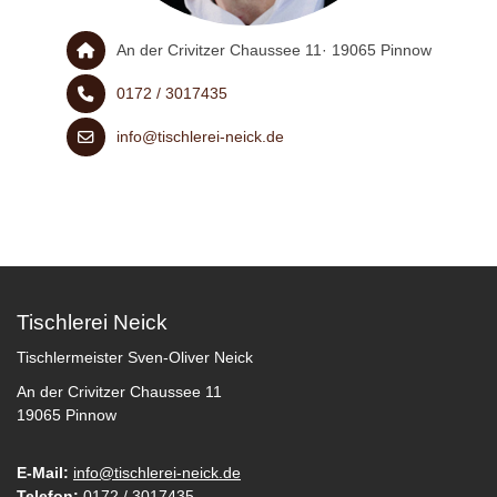
An der Crivitzer Chaussee 11· 19065 Pinnow
0172 / 3017435
info@tischlerei-neick.de
Tischlerei Neick
Tischlermeister Sven-Oliver Neick
An der Crivitzer Chaussee 11
19065 Pinnow
E-Mail:
info@tischlerei-neick.de
Telefon:
0172 / 3017435