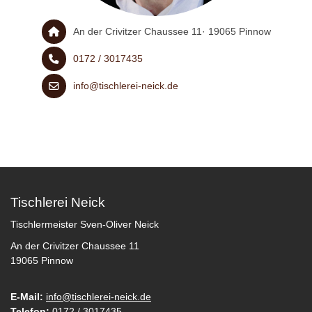
An der Crivitzer Chaussee 11· 19065 Pinnow
0172 / 3017435
info@tischlerei-neick.de
Tischlerei Neick
Tischlermeister Sven-Oliver Neick
An der Crivitzer Chaussee 11
19065 Pinnow
E-Mail:
info@tischlerei-neick.de
Telefon:
0172 / 3017435